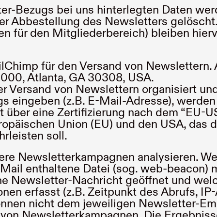
r-Bezugs bei uns hinterlegten Daten werd
r Abbestellung des Newsletters gelöscht.
n für den Mitgliederbereich) bleiben hier
ilChimp für den Versand von Newslettern. 
5000, Atlanta, GA 30308, USA.
der Versand von Newslettern organisiert un
 eingeben (z.B. E-Mail-Adresse), werden 
über eine Zertifizierung nach dem “EU-US-
opäischen Union (EU) und den USA, das d
leisten soll.
sere Newsletterkampagnen analysieren. We
 E-Mail enthaltene Datei (sog. web-beacon)
ne Newsletter-Nachricht geöffnet und welc
en erfasst (z.B. Zeitpunkt des Abrufs, IP
önnen nicht dem jeweiligen Newsletter-Em
se von Newsletterkampagnen. Die Ergebniss